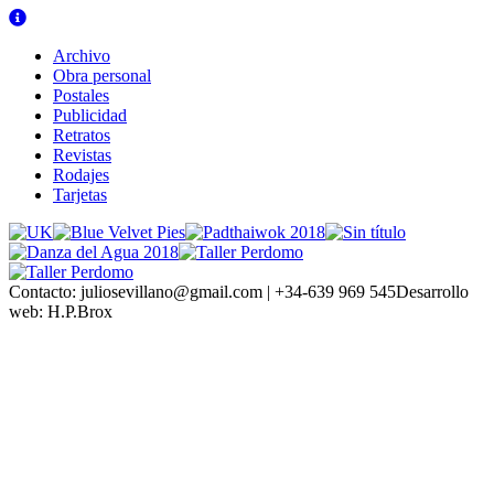
Archivo
Obra personal
Postales
Publicidad
Retratos
Revistas
Rodajes
Tarjetas
Contacto:
juliosevillano@gmail.com | +34-639 969 545
Desarrollo
web:
H.P.Brox