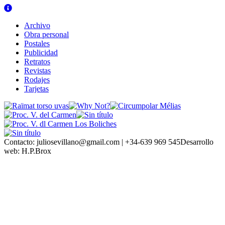
Archivo
Obra personal
Postales
Publicidad
Retratos
Revistas
Rodajes
Tarjetas
Contacto:
juliosevillano@gmail.com | +34-639 969 545
Desarrollo
web:
H.P.Brox