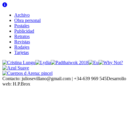
Archivo
Obra personal
Postales
Publicidad
Retratos
Revistas
Rodajes
Tarjetas
Contacto:
juliosevillano@gmail.com | +34-639 969 545
Desarrollo
web:
H.P.Brox