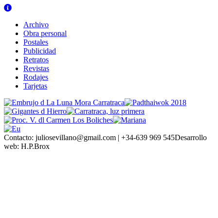
Archivo
Obra personal
Postales
Publicidad
Retratos
Revistas
Rodajes
Tarjetas
Contacto:
juliosevillano@gmail.com | +34-639 969 545
Desarrollo
web:
H.P.Brox