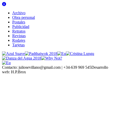
Archivo
Obra personal
Postales
Publicidad
Retratos
Revistas
Rodajes
Tarjetas
Contacto:
juliosevillano@gmail.com | +34-639 969 545
Desarrollo
web:
H.P.Brox