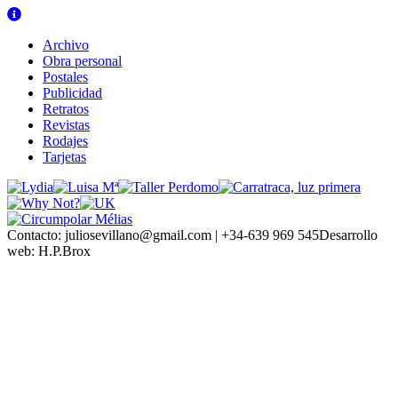
Archivo
Obra personal
Postales
Publicidad
Retratos
Revistas
Rodajes
Tarjetas
Contacto:
juliosevillano@gmail.com | +34-639 969 545
Desarrollo
web:
H.P.Brox