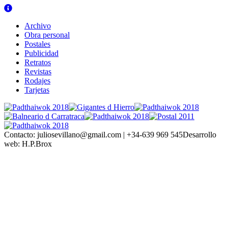
Archivo
Obra personal
Postales
Publicidad
Retratos
Revistas
Rodajes
Tarjetas
Contacto:
juliosevillano@gmail.com | +34-639 969 545
Desarrollo
web:
H.P.Brox