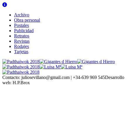
Archivo
Obra personal
Postales
Publicidad
Retratos
Revistas
Rodajes
Tarjetas
Contacto:
juliosevillano@gmail.com | +34-639 969 545
Desarrollo
web:
H.P.Brox