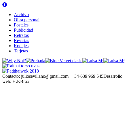
Archivo
Obra personal
Postales
Publicidad
Retratos
Revistas
Rodajes
Tarjetas
Contacto:
juliosevillano@gmail.com | +34-639 969 545
Desarrollo
web:
H.P.Brox